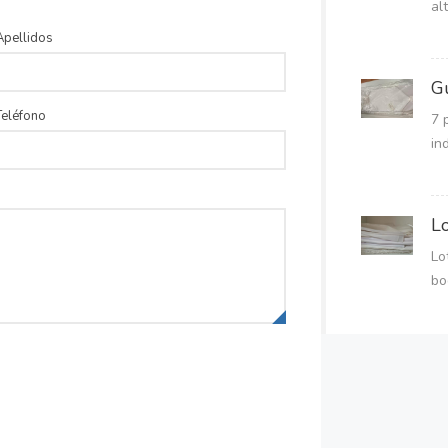
al
Apellidos
G
Teléfono
7 
in
Lo
Lo
bo