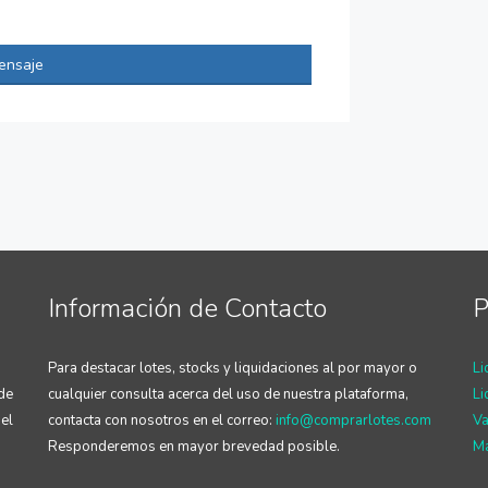
ensaje
Información de Contacto
P
Para destacar lotes, stocks y liquidaciones al por mayor o
Li
 de
cualquier consulta acerca del uso de nuestra plataforma,
Li
el
contacta con nosotros en el correo:
info@comprarlotes.com
Va
Responderemos en mayor brevedad posible.
Ma