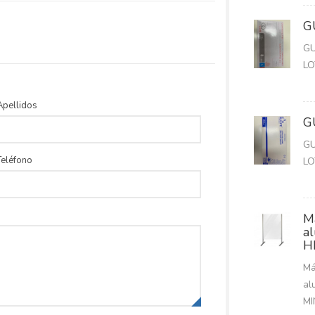
G
GU
LO
Apellidos
G
GU
Teléfono
LO
M
a
H
Má
al
MI