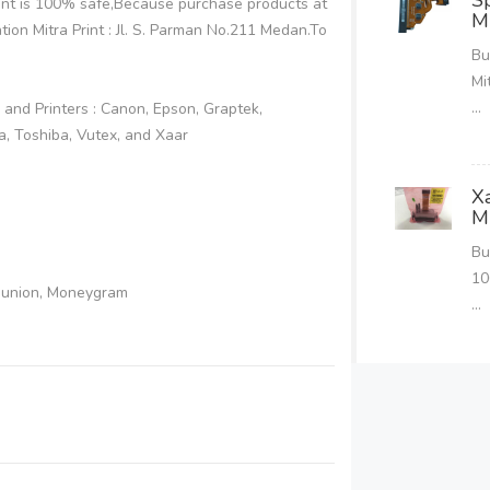
S
int is 100% safe,Because purchase products at
M
on Mitra Print : Jl. S. Parman No.211 Medan.To
Bu
Mi
...
d Printers : Canon, Epson, Graptek,
a, Toshiba, Vutex, and Xaar
X
M
Bu
10
n union, Moneygram
...