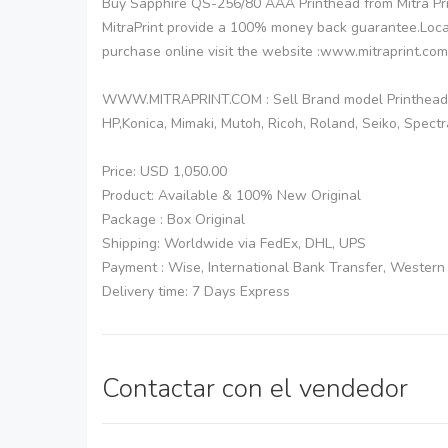
Buy Sapphire QS-256/80 AAA Printhead from Mitra Pr
MitraPrint provide a 100% money back guarantee.Locati
purchase online visit the website :www.mitraprint.com
WWW.MITRAPRINT.COM : Sell Brand model Printhead an
HP,Konica, Mimaki, Mutoh, Ricoh, Roland, Seiko, Spectr
Price: USD 1,050.00
Product: Available & 100% New Original
Package : Box Original
Shipping: Worldwide via FedEx, DHL, UPS
Payment : Wise, International Bank Transfer, Wester
Delivery time: 7 Days Express
Contactar con el vendedor