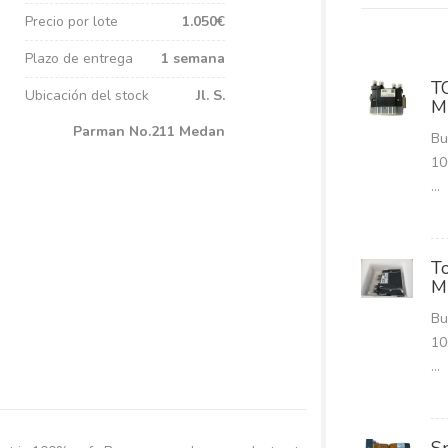
Precio por lote
1.050€
Plazo de entrega
1 semana
T
Ubicación del stock
Jl. S.
M
Parman No.211 Medan
Bu
10
...
T
M
Bu
10
...