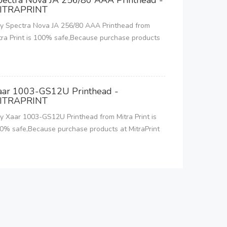
pectra Nova JA 256/80 AAA Printhead -
ITRAPRINT
y Spectra Nova JA 256/80 AAA Printhead from
tra Print is 100% safe,Because purchase products
aar 1003-GS12U Printhead -
ITRAPRINT
y Xaar 1003-GS12U Printhead from Mitra Print is
0% safe,Because purchase products at MitraPrint