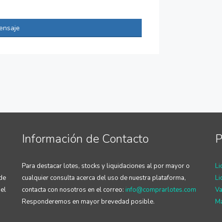
ensaje
Información de Contacto
P
Para destacar lotes, stocks y liquidaciones al por mayor o
Li
 de
cualquier consulta acerca del uso de nuestra plataforma,
Li
el
contacta con nosotros en el correo:
info@comprarlotes.com
Va
Responderemos en mayor brevedad posible.
Ma