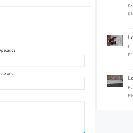
Po
pa
Lo
Po
Apellidos
pa
Teléfono
Lo
Po
pi