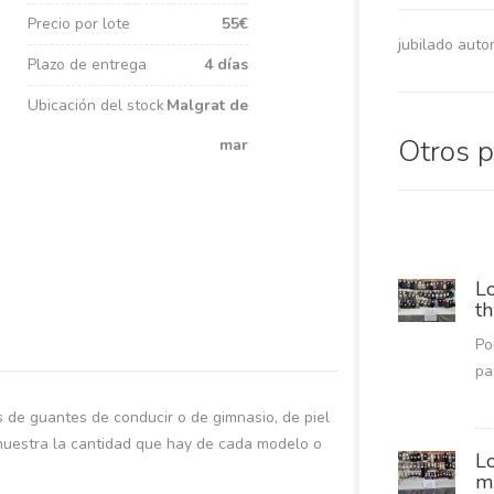
Precio por lote
55€
jubilado aut
Plazo de entrega
4 días
Ubicación del stock
Malgrat de
Otros 
mar
L
th
Po
pa
s de guantes de conducir o de gimnasio, de piel
e muestra la cantidad que hay de cada modelo o
L
m