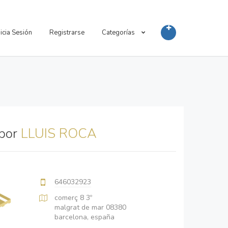
nicia Sesión
Registrarse
Categorías
 por
LLUIS ROCA
646032923
comerç 8 3º
malgrat de mar 08380
barcelona, españa