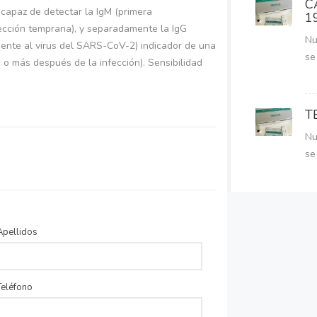
C
capaz de detectar la IgM (primera
1
ección temprana), y separadamente la IgG
Nu
ente al virus del SARS-CoV-2) indicador de una
se
 o más después de la infección). Sensibilidad
T
Nu
se
Apellidos
Teléfono