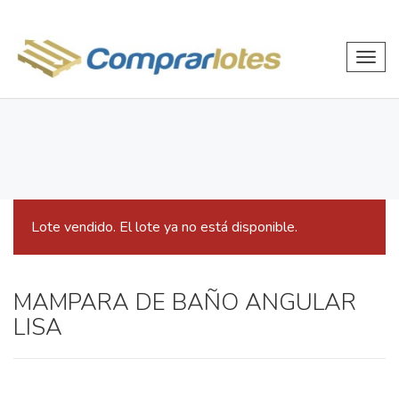
Toggl
navig
Lote vendido. El lote ya no está disponible.
MAMPARA DE BAÑO ANGULAR
LISA