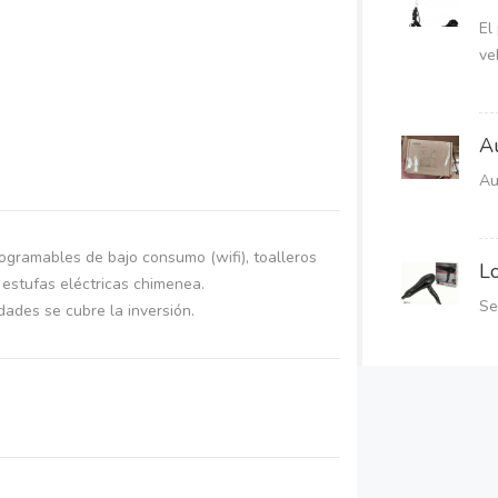
El
ve
A
Au
gramables de bajo consumo (wifi), toalleros
L
y estufas eléctricas chimenea.
Se
dades se cubre la inversión.