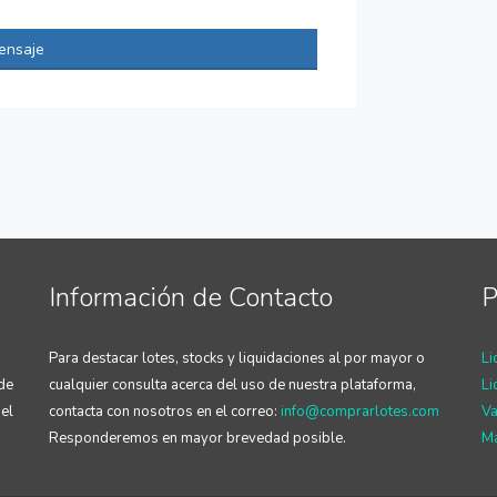
ensaje
Información de Contacto
P
Para destacar lotes, stocks y liquidaciones al por mayor o
Li
 de
cualquier consulta acerca del uso de nuestra plataforma,
Li
el
contacta con nosotros en el correo:
info@comprarlotes.com
Va
Responderemos en mayor brevedad posible.
Ma