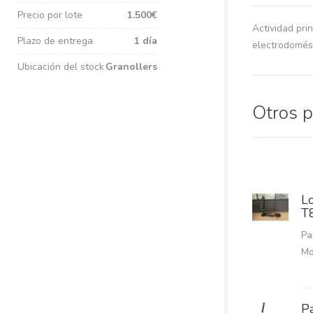
Precio por lote
1.500€
Actividad pri
Plazo de entrega
1 día
electrodomést
Ubicación del stock
Granollers
Otros 
L
T
Pa
Mo
P