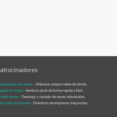
atrocinadores
quidaciones de stocks
- Empresa compra venta de stocks.
quidar mi stock
- Vende tu stock de forma rapida y fácil.
ciado naves
- Desalojo y vaciado de naves industriales.
yoristas en España
- Directorio de empresas mayoristas.