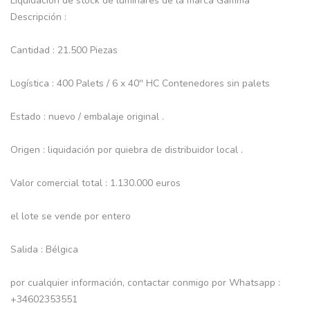
Liquidación de stock de luminares de la marca Gamma
Descripción :
Cantidad : 21.500 Piezas
Logística : 400 Palets / 6 x 40'' HC Contenedores sin palets
Estado : nuevo / embalaje original .
Origen : liquidación por quiebra de distribuidor local .
Valor comercial total : 1.130.000 euros
el lote se vende por entero
Salida : Bélgica
por cualquier información, contactar conmigo por Whatsapp :
+34602353551