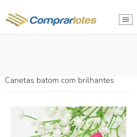
Toggl
navig
Canetas batom com brilhantes